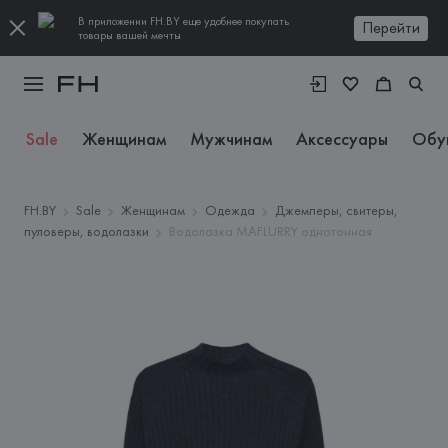
В приложении FH.BY еще удобнее покупать
Перейти
товары вашей мечты
Sale
Женщинам
Мужчинам
Аксессуары
Обу
FH.BY
Sale
Женщинам
Одежда
Джемперы, свитеры,
пуловеры, водолазки
Водолазка MAFLURRY однотонная