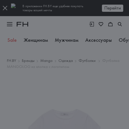
В приложении FH.BY еще удобнее покупать
Перейти
товары вашей мечты
Sale
Женщинам
Мужчинам
Аксессуары
Обу
FH.BY
Бренды
Mango
Одежда
Футболки
Футболка
MANGOLOG из хлопка с логотипом