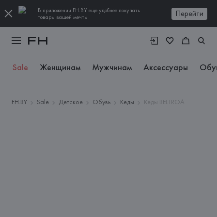
В приложении FH.BY еще удобнее покупать
Перейти
товары вашей мечты
Sale
Женщинам
Мужчинам
Аксессуары
Обу
FH.BY
Sale
Детское
Обувь
Кеды
Кеды BELTROA