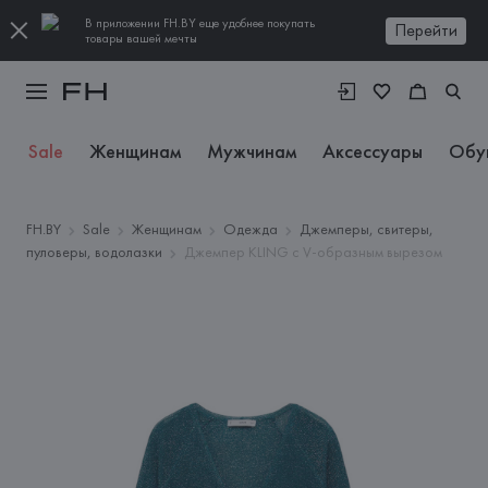
В приложении FH.BY еще удобнее покупать
Перейти
товары вашей мечты
Sale
Женщинам
Мужчинам
Аксессуары
Обу
FH.BY
Sale
Женщинам
Одежда
Джемперы, свитеры,
пуловеры, водолазки
Джемпер KLING с V-образным вырезом