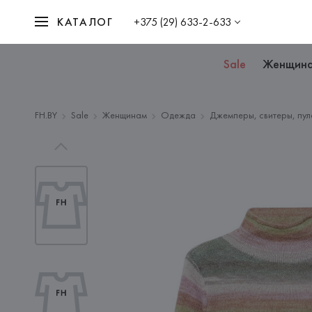
КАТАЛОГ
+375 (29) 633-2-633
Sale
Женщин
FH.BY
Sale
Женщинам
Одежда
Джемперы, свитеры, пул