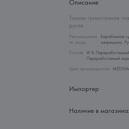
Описание
Тонкая трикотажная тка
рукав.
Рекомендация 
Барабанная су
по уходу
:
запрещено, Ру
Состав
:
41% Переработанный 
Переработанный акр
Цвет производителя
:
MEDIUM 
Импортер
Импортер: 
Общество с дополн
Наличие в магазина
Адрес: 
Республика Беларусь, 22
Производитель: 
MANGO MNG,
Адрес: 
ИСПАНИЯ, 
MANGO MNG, 