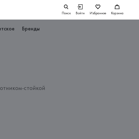
Поиск
Войти
Избранное
Корзина
етское
Бренды
отником-стойкой