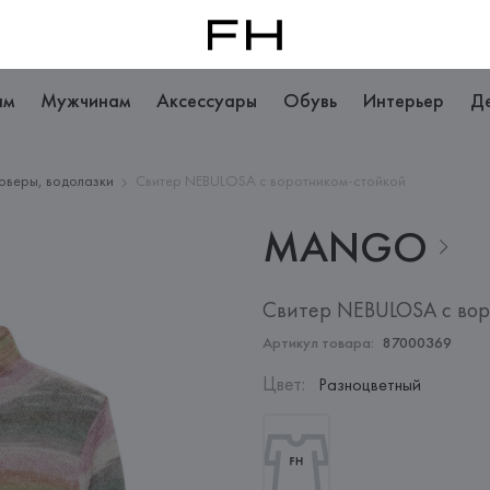
ам
Мужчинам
Аксессуары
Обувь
Интерьер
Д
оверы, водолазки
Свитер NEBULOSA с воротником-стойкой
MANGO
Свитер NEBULOSA с вор
Артикул товара:
87000369
Цвет
:
Разноцветный