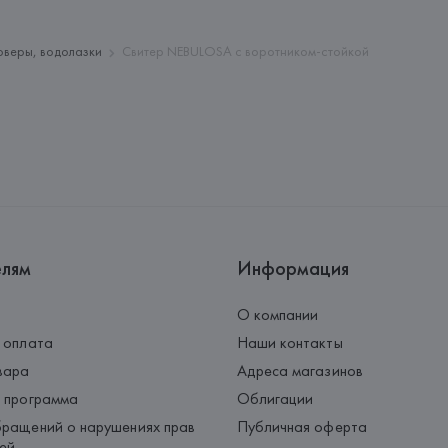
Palau-Solità i Plegamans (Barce
Страна происхождения товара
оверы, водолазки
Свитер NEBULOSA с воротником-стойкой
елям
Информация
О компании
 оплата
Наши контакты
вара
Адреса магазинов
 программа
Облигации
ращений о нарушениях прав
Публичная оферта
ей