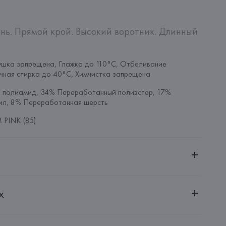
нь. Прямой крой. Высокий воротник. Длинный 
шка запрещена, Глажка до 110°C, Отбеливание 
чная стирка до 40°C, Химчистка запрещена
полиамид, 34% Переработанный полиэстер, 17% 
ил, 8% Переработанная шерсть
PINK (85)
ительной ответственностью "Белмаркетцентр"
х
0030, г. Минск, ул. Немига, 5, пом. 39, ком. 1
 S.A.
S.A., Via Augusta 10 (Pol. Ind. Riera de Caldes), 08184 