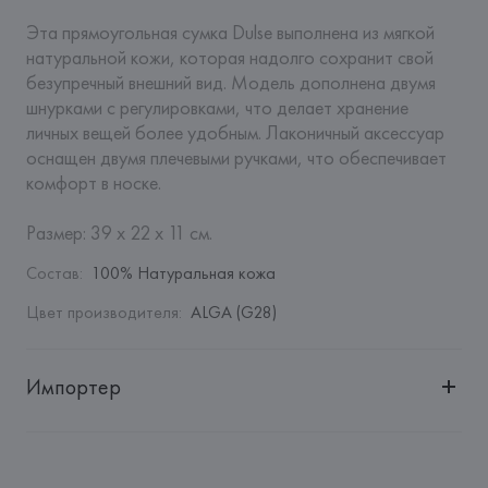
Эта прямоугольная сумка Dulse выполнена из мягкой 
натуральной кожи, которая надолго сохранит свой 
безупречный внешний вид. Модель дополнена двумя 
шнурками с регулировками, что делает хранение 
личных вещей более удобным. Лаконичный аксессуар 
оснащен двумя плечевыми ручками, что обеспечивает 
комфорт в носке.

Размер: 39 х 22 х 11 см.
Состав
:
100% Натуральная кожа
Цвет производителя
:
ALGA (G28)
Импортер
Импортер: 
Общество с ограниченной ответственностью 
"Авикойл Интернешнл"