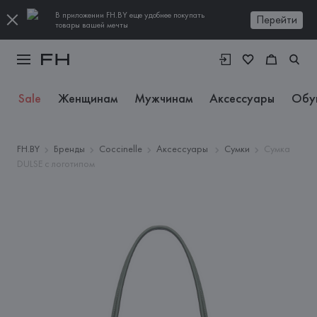
В приложении FH.BY еще удобнее покупать
Перейти
товары вашей мечты
Sale
Женщинам
Мужчинам
Аксессуары
Обу
FH.BY
Бренды
Coccinelle
Аксессуары
Сумки
Сумка
DULSE с логотипом