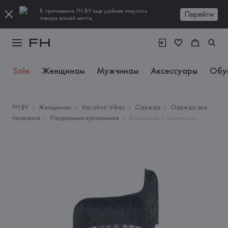
В приложении FH.BY еще удобнее покупать
Перейти
товары вашей мечты
Sale
Женщинам
Мужчинам
Аксессуары
Обу
FH.BY
Женщинам
Vacation Vibes
Одежда
Одежда для
плавания
Раздельные купальники
Купальник с люрексом