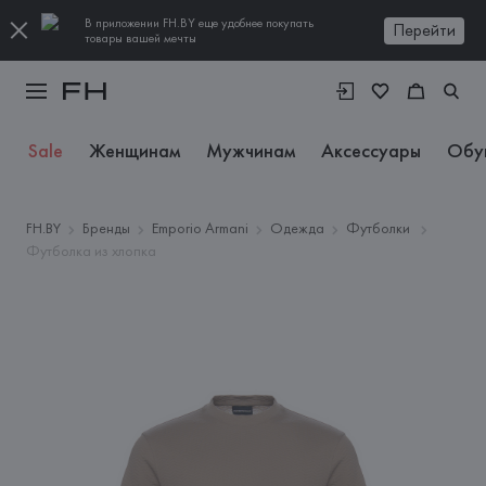
В приложении FH.BY еще удобнее покупать
Перейти
товары вашей мечты
Sale
Женщинам
Мужчинам
Аксессуары
Обу
FH.BY
Бренды
Emporio Armani
Одежда
Футболки
Футболка из хлопка