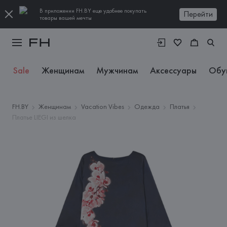
В приложении FH.BY еще удобнее покупать
Перейти
товары вашей мечты
Sale
Женщинам
Мужчинам
Аксессуары
Обу
FH.BY
Женщинам
Vacation Vibes
Одежда
Платья
Платье LIEGI из шелка