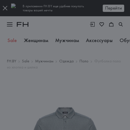
В приложении FH.BY еще удобнее покупать
Перейти
товары вашей мечты
Sale
Женщинам
Мужчинам
Аксессуары
Обу
FH.BY
Sale
Мужчинам
Одежда
Поло
Футболка поло
из хлопка и шелка