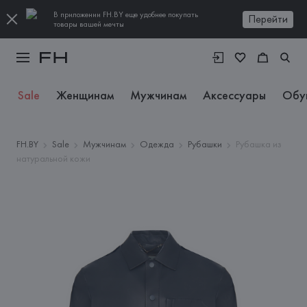
В приложении FH.BY еще удобнее покупать
Перейти
товары вашей мечты
Sale
Женщинам
Мужчинам
Аксессуары
Обу
FH.BY
Sale
Мужчинам
Одежда
Рубашки
Рубашка из
натуральной кожи