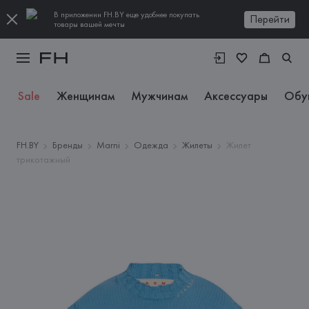
В приложении FH.BY еще удобнее покупать
Перейти
товары вашей мечты
Sale
Женщинам
Мужчинам
Аксессуары
Обу
FH.BY
Бренды
Marni
Одежда
Жилеты
Жилет
трикотажный