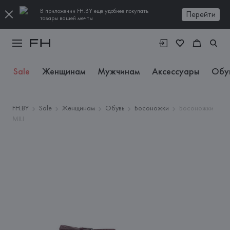
В приложении FH.BY еще удобнее покупать
Перейти
товары вашей мечты
Sale
Женщинам
Мужчинам
Аксессуары
Обу
FH.BY
Sale
Женщинам
Обувь
Босоножки
Босоножки
MILI