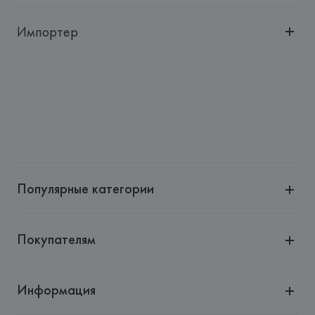
Импортер
Импортер: 
Общество с дополнительной ответственностью 
"Белмаркетцентр"
Адрес: 
Республика Беларусь, 220030, г. Минск, ул. 
Немига, 5, пом. 39, ком. 1
Производитель: 
MANGO MNG, S.A.
Адрес: 
ИСПАНИЯ, 
MANGO MNG, S.A., Via Augusta 10 
(Pol. Ind. Riera de Caldes), 08184 Palau-Solità i Plegamans 
(Barcelona),
Популярные категории
Страна происхождения товара: 
БАНГЛАДЕШ
Покупателям
Информация