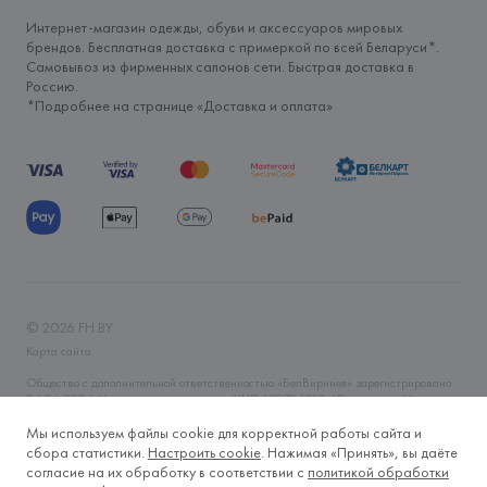
Интернет-магазин одежды, обуви и аксессуаров мировых
брендов. Бесплатная доставка с примеркой по всей Беларуси*.
Самовывоз из фирменных салонов сети. Быстрая доставка в
Россию.
*Подробнее на странице «
Доставка и оплата
»
©
2026
FH.BY
Карта сайта
Общество с дополнительной ответственностью «БелВиринея» зарегистрировано
06.04.2006 Минским горисполкомом. УНП 190706320. Юр.адрес: г. Минск, ул.
Немига, 5, пом. 39. Интернет-магазин fh.by зарегистрирован в Торговом реестре
Республики Беларусь 14.11.2019 года. Регистрационный номер 465593. Время
Мы используем файлы cookie для корректной работы сайта и
работы Пн-Вс, круглосуточно. Тел.: +375 (29) 633-2-633, +375 (17) 328-60-79.
сбора статистики.
Настроить cookie
. Нажимая «Принять», вы даёте
E-mail: fh@fh.by
согласие на их обработку в соответствии с
политикой обработки
Контакты лица, уполномоченного рассматривать обращения покупателей о