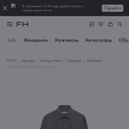
В приложении FH.BY еще удобнее покупать
Перейти
товары вашей мечты
Sale
Женщинам
Мужчинам
Аксессуары
Обу
FH.BY
Бренды
Mango Man
Одежда
Рубашки
Рубашка PLAY прямого кроя