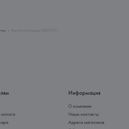
Производитель: 
DEDIMAX srl u
Адрес: 
ИТАЛИЯ, 
DEDIMAX srl u
Страна происхождения товара
ртки
Куртка-рубашка LIBRETTO1
елям
Информация
О компании
 оплата
Наши контакты
вара
Адреса магазинов