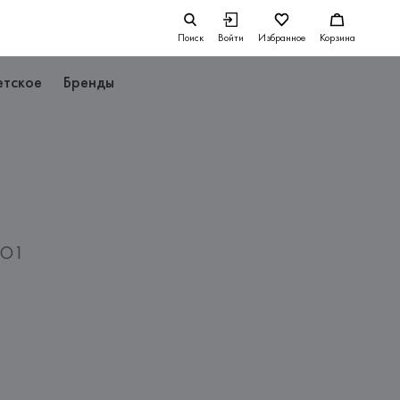
Поиск
Войти
Избранное
Корзина
етское
Бренды
TO1