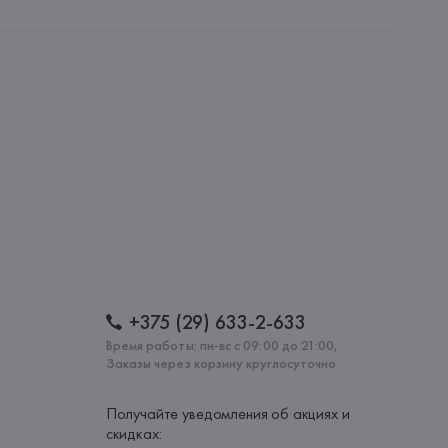
nipersonale
nipersonale, Via M. Mazzacurati 6 - 42122 Reggio Emilia,
: 
КИТАЙ
+375 (29) 633-2-633
Время работы: пн-вс с 09:00 до 21:00,
Заказы через корзину круглосуточно
Получайте уведомления об акциях и
скидках: