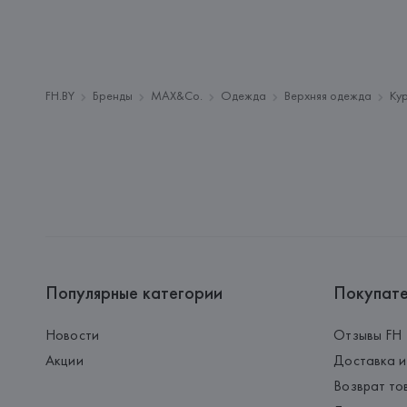
FH.BY
Бренды
MAX&Co.
Одежда
Верхняя одежда
Ку
Популярные категории
Покупат
Новости
Отзывы FH
Акции
Доставка и
Возврат то