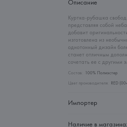
Описание
Куртка-рубашка свободн
представляя собой неба
добавит оригинальности
изготовлена из необычно
однотонный дизайн боле
станет отличным дополн
сочетать ее с другими 
Состав
:
100% Полиэстер
Цвет производителя
:
RED (00
Импортер
Импортер: 
Общество с ограни
Наличие в магазина
Адрес: 
Республика Беларусь, 2