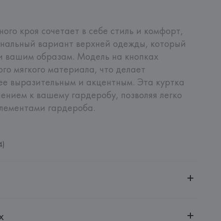
ого кроя сочетает в себе стиль и комфорт, 
нальный вариант верхней одежды, который 
 вашим образам. Модель на кнопках 
го мягкого материала, что делает 
е выразительным и акцентным. Эта куртка 
ением к вашему гардеробу, позволяя легко 
элементами гардероба.
4)
ченной ответственностью "Авикойл Интернешнл"
х
20051, г. Минск, ул. Рафиева, д. 64, помещение 2-27