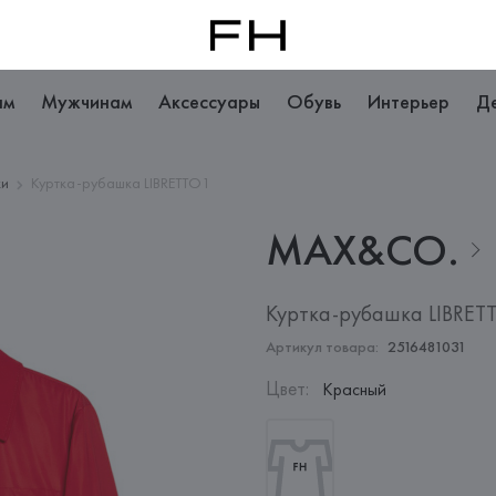
ам
Мужчинам
Аксессуары
Обувь
Интерьер
Д
ки
Куртка-рубашка LIBRETTO1
MAX&CO.
Куртка-рубашка LIBRET
Артикул товара:
2516481031
Цвет
:
Красный