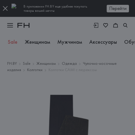
В приложении FH.BY еще удобнее покупать
Перейти
товары вашей мечты
Sale
Женщинам
Мужчинам
Аксессуары
Обу
FH.BY
Sale
Женщинам
Одежда
Чулочно-носочные
изделия
Колготки
Колготки CAMI с люрексом