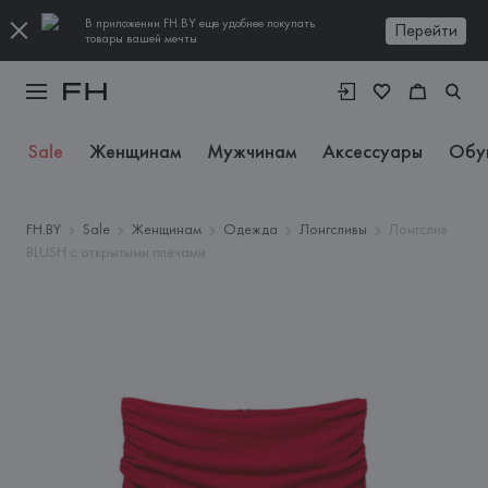
В приложении FH.BY еще удобнее покупать
Перейти
товары вашей мечты
Sale
Женщинам
Мужчинам
Аксессуары
Обу
FH.BY
Sale
Женщинам
Одежда
Лонгсливы
Лонгслив
BLUSH с открытыми плечами