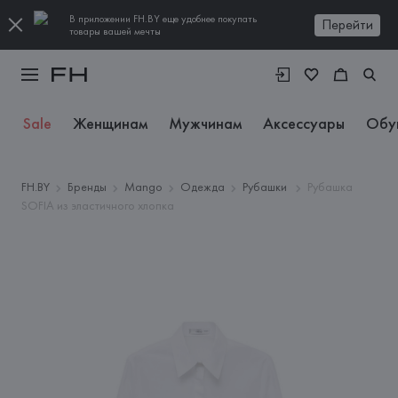
В приложении FH.BY еще удобнее покупать
Перейти
товары вашей мечты
Sale
Женщинам
Мужчинам
Аксессуары
Обу
FH.BY
Бренды
Mango
Одежда
Рубашки
Рубашка
SOFIA из эластичного хлопка