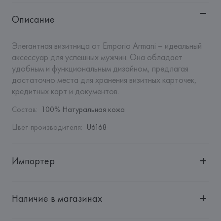
Описание
Элегантная визитница от Emporio Armani – идеальный 
аксессуар для успешных мужчин. Она обладает 
удобным и функциональным дизайном, предлагая 
достаточно места для хранения визитных карточек, 
кредитных карт и документов.
Состав
:
100% Натуральная кожа
Цвет производителя
:
U6168
Импортер
Импортер: 
Общество с ограниченной ответственностью 
"Авикойл Интернешнл"
Наличие в магазинах
Адрес: 
Республика Беларусь, 220051, г. Минск, ул. 
Рафиева, д. 64, помещение 2-27