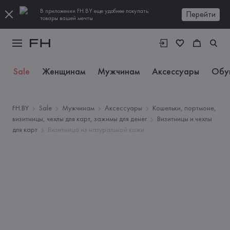
В приложении FH.BY еще удобнее покупать
Перейти
товары вашей мечты
Sale
Женщинам
Мужчинам
Аксессуары
Обу
FH.BY
Sale
Мужчинам
Аксессуары
Кошельки, портмоне,
визитницы, чехлы для карт, зажимы для денег
Визитницы и чехлы
для карт
Визитница из натуральной кожи