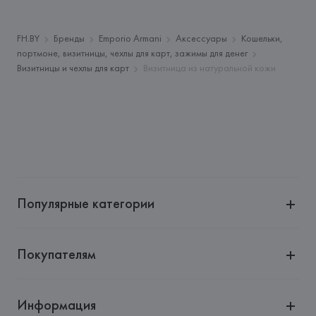
Производитель: 
Giorgio Armani S.p.A.
Адрес: 
ИТАЛИЯ, 
Giorgio Armani S.p.A - Via Borgonuovo 11, 
FH.BY
Бренды
Emporio Armani
Аксессуары
Кошельки,
20121 Milano,
портмоне, визитницы, чехлы для карт, зажимы для денег
Визитницы и чехлы для карт
Визитница из натуральной кожи
Страна происхождения товара: 
КИТАЙ
Популярные категории
Покупателям
Информация