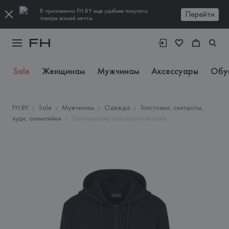
В приложении FH.BY еще удобнее покупать
Перейти
товары вашей мечты
Sale
Женщинам
Мужчинам
Аксессуары
Обу
FH.BY
Sale
Мужчинам
Одежда
Толстовки, свитшоты,
худи, олимпийки
Толстовка из смесового хлопка