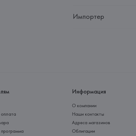
Импортер
Импортер: 
Общество с дополн
Адрес: 
Республика Беларусь, 2
Производитель: 
Barata & Ramil
Адрес: 
ПОРТУГАЛИЯ, 
Barata &
Rio Tinto,
Страна происхождения товара
елям
Информация
О компании
 оплата
Наши контакты
вара
Адреса магазинов
 программа
Облигации