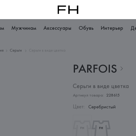
ам
Мужчинам
Аксессуары
Обувь
Интерьер
Д
ия
Серьги
Серьги в виде цветка
PARFOIS
Серьги в виде цветка
Артикул товара:
228615
Цвет
:
Серебристый