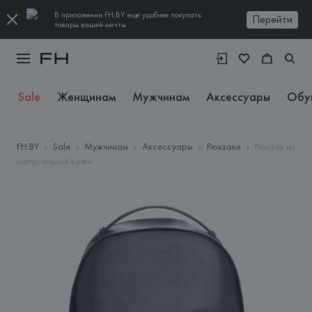
В приложении FH.BY еще удобнее покупать
Перейти
товары вашей мечты
Sale
Женщинам
Мужчинам
Аксессуары
Обу
FH.BY
Sale
Мужчинам
Аксессуары
Рюкзаки
Рюкзак из
натуральной кожи