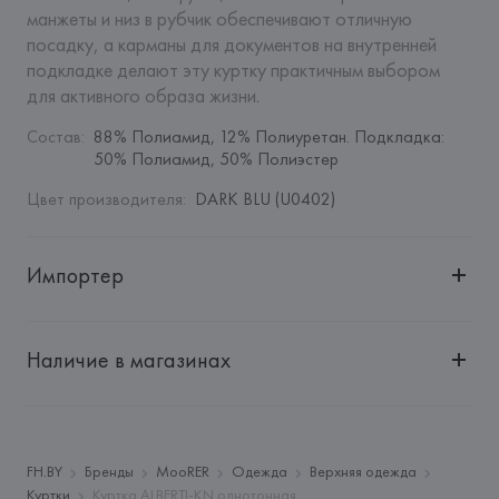
манжеты и низ в рубчик обеспечивают отличную 
посадку, а карманы для документов на внутренней 
подкладке делают эту куртку практичным выбором 
для активного образа жизни.
Состав
:
88% Полиамид, 12% Полиуретан. Подкладка: 
50% Полиамид, 50% Полиэстер
Цвет производителя
:
DARK BLU (U0402)
Импортер
Импортер: 
Общество с дополнительной ответственностью 
"БелВиринея"
Наличие в магазинах
Адрес: 
Республика Беларусь, 220030, г. Минск, ул. 
Немига, 5, пом. 39
Производитель: 
Moorer S.p.A.
Адрес: 
ИТАЛИЯ, 
Moorer S.p.A., Via XXV aprile, 90, 37014 
FH.BY
Бренды
MooRER
Одежда
Верхняя одежда
Castelnuovo del Garda,
Куртки
Куртка ALBERTI-KN однотонная