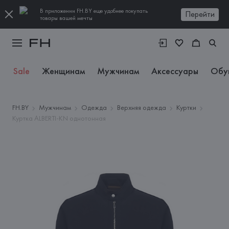
В приложении FH.BY еще удобнее покупать
Перейти
товары вашей мечты
Sale
Женщинам
Мужчинам
Аксессуары
Обу
FH.BY
Мужчинам
Одежда
Верхняя одежда
Куртки
Куртка ALBERTI-KN однотонная