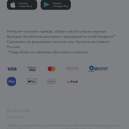
Скачать
Скачать
в App Store
в Google Play
Интернет-магазин одежды, обуви и аксессуаров мировых
брендов. Бесплатная доставка с примеркой по всей Беларуси*.
Самовывоз из фирменных салонов сети. Быстрая доставка в
Россию.
*Подробнее на странице «
Доставка и оплата
»
©
2026
FH.BY
Карта сайта
Общество с дополнительной ответственностью «БелВиринея» зарегистрировано