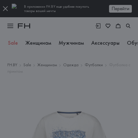
В приложении FH.BY еще удобнее покупать
Перейти
товары вашей мечты
Sale
Женщинам
Мужчинам
Аксессуары
Обу
FH.BY
Sale
Женщинам
Одежда
Футболки
Футболка с
принтом