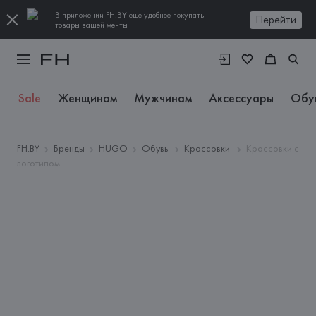
В приложении FH.BY еще удобнее покупать
Перейти
товары вашей мечты
Sale
Женщинам
Мужчинам
Аксессуары
Обу
FH.BY
Бренды
HUGO
Обувь
Кроссовки
Кроссовки с
логотипом