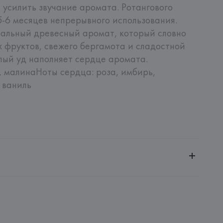
 усилить звучание аромата. Ротангового 
-6 месяцев непрерывного использования. 
тальный древесный аромат, который словно 
 фруктов, свежего бергамота и сладостной 
ый уд наполняет сердце аромата. 

: роза, имбирь, 
с, ваниль
ительной ответственностью "БелВиринея"
20030, г. Минск, ул. Немига, 5, пом. 39