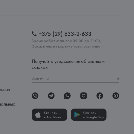
AS,
: 
ФРАНЦИЯ
+375 (29) 633-2-633
Время работы: пн-вс с 09:00 до 21:00,
Заказы через корзину круглосуточно
Получайте уведомления об акциях и
скидках:
льных
нальных
Скачать
Скачать
в App Store
в Google Play