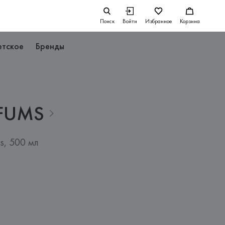
Поиск
Войти
Избранное
Корзина
етское
Бренды
FUMS
s, 500 мл