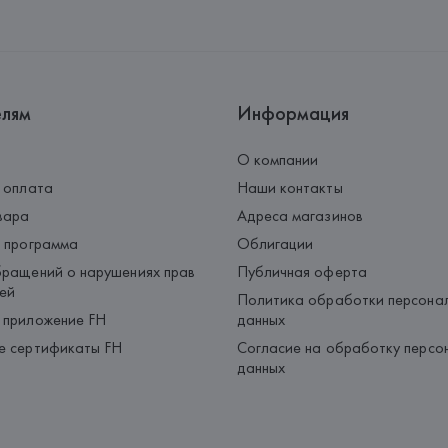
Адрес: 
ФРАНЦИЯ, 
SO PACK S
Страна происхождения товара
елям
Информация
О компании
 оплата
Наши контакты
вара
Адреса магазинов
 программа
Облигации
ращений о нарушениях прав
Публичная оферта
ей
Политика обработки персона
 приложение FH
данных
е сертификаты FH
Согласие на обработку персо
данных