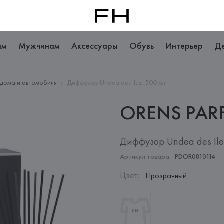
ам
Мужчинам
Аксессуары
Обувь
Интерьер
Д
дома и автомобиля
Диффузор Undea des Iles, 500 мл
ORENS
PAR
Диффузор Undea des Ile
Артикул товара:
PDOR0810114
Цвет
:
Прозрачный