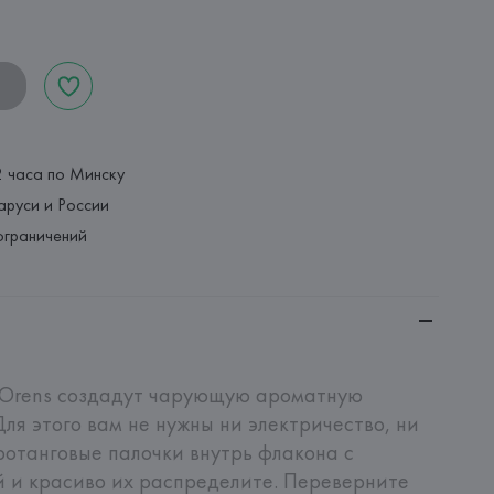
2 часа по Минску
аруси и России
ограничений
Orens создадут чарующую ароматную 
ля этого вам не нужны ни электричество, ни 
ротанговые палочки внутрь флакона с 
 и красиво их распределите. Переверните 