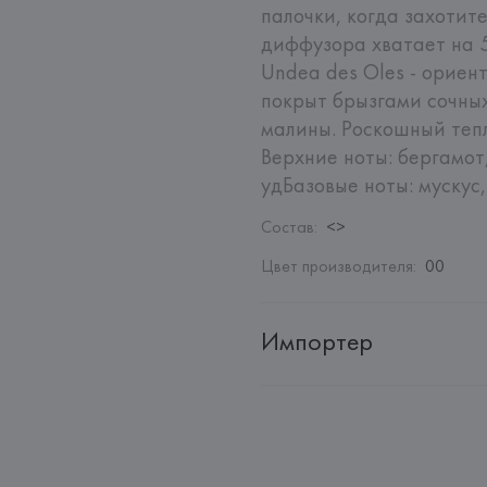
палочки, когда захотите
диффузора хватает на 5
Undea des Oles - ориен
покрыт брызгами сочных
малины. Роскошный тепл
Верхние ноты: бергамот, малинаНоты сердца
удБазовые ноты: муску
Состав
:
<>
Цвет производителя
:
00
Импортер
Импортер: 
Общество с дополн
Адрес: 
Республика Беларусь, 2
Производитель: 
SO PACK SAS