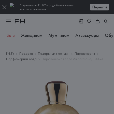
В приложении FH.BY еще удобнее покупать
Перейти
товары вашей мечты
Sale
Женщинам
Мужчинам
Аксессуары
Обу
FH.BY
Подарки
Подарки для женщин
Парфюмерия
Парфюмерная вода
Парфюмерная вода Amberesque, 100 мл