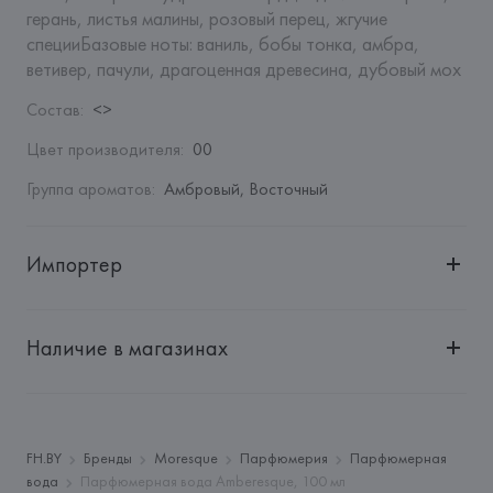
герань, листья малины, розовый перец, жгучие 
специиБазовые ноты: ваниль, бобы тонка, амбра, 
ветивер, пачули, драгоценная древесина, дубовый мох
Состав
:
<>
Цвет производителя
:
00
Группа ароматов
:
Амбровый, Восточный
Импортер
Импортер: 
Общество с дополнительной ответственностью 
"БелВиринея"
Наличие в магазинах
Адрес: 
Республика Беларусь, 220030, г. Минск, ул. 
Немига, 5, пом. 39
Производитель: 
HIC BEAUTY S.r.l.
Адрес: 
ИТАЛИЯ, 
HIC BEAUTY S.r.l.,
FH.BY
Бренды
Moresque
Парфюмерия
Парфюмерная
вода
Парфюмерная вода Amberesque, 100 мл
Страна происхождения товара: 
ИТАЛИЯ