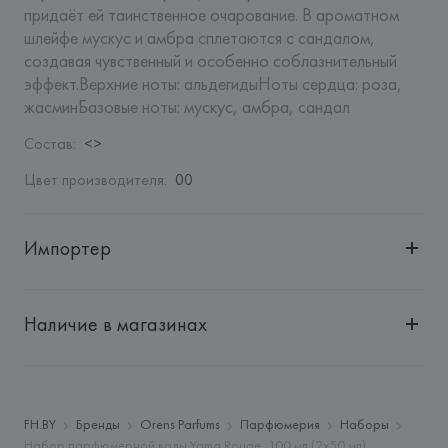
придаёт ей таинственное очарование. В ароматном 
шлейфе мускус и амбра сплетаются с сандалом, 
создавая чувственный и особенно соблазнительный 
эффект.Верхние ноты: альдегидыНоты сердца: роза, 
жасминБазовые ноты: мускус, амбра, сандал
Состав
:
<>
Цвет производителя
:
00
Импортер
Импортер: 
Общество с дополнительной ответственностью 
"БелВиринея"
Наличие в магазинах
Адрес: 
Республика Беларусь, 220030, г. Минск, ул. 
Немига, 5, пом. 39
Производитель: 
SO PACK SAS
Адрес: 
ФРАНЦИЯ, 
SO PACK SAS,
FH.BY
Бренды
Orens Parfums
Парфюмерия
Наборы
Набор парфюмерной воды Yama Rouge, 100 мл (2x50 мл)