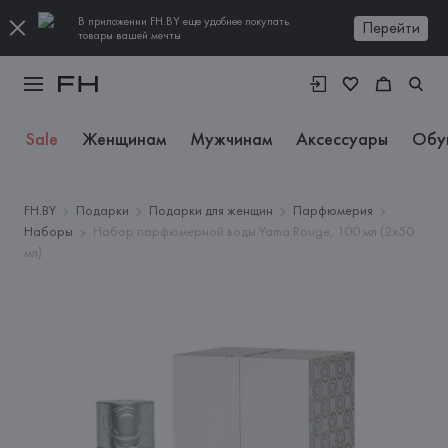
В приложении FH.BY еще удобнее покупать
Перейти
товары вашей мечты
Sale
Женщинам
Мужчинам
Аксессуары
Обу
FH.BY
Подарки
Подарки для женщин
Парфюмерия
Наборы
Набор парфюмерной воды Yama Rouge, 100 мл (2x50
мл)