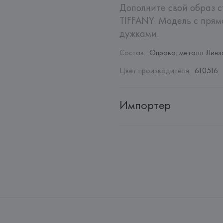
Дополните свой образ 
TIFFANY. Модель с прям
дужками.
Состав
:
Оправа: металл Линза
Цвет производителя
:
610516
Импортер
Импортер: 
Общество с огранич
Адрес: 
г. Минск, пр. Победител
Производитель: 
LUXOTTICA G
Адрес: 
ИТАЛИЯ, 
LUXOTTICA GR
Страна происхождения товара