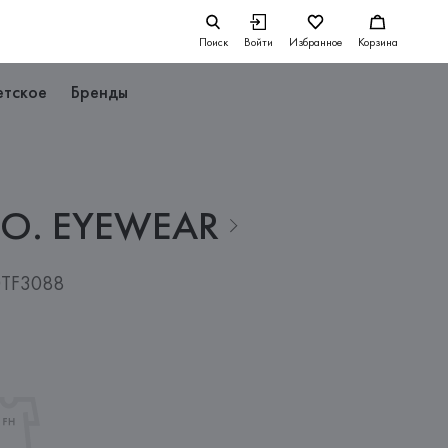
Поиск
Войти
Избранное
Корзина
етское
Бренды
CO.
EYEWEAR
0TF3088