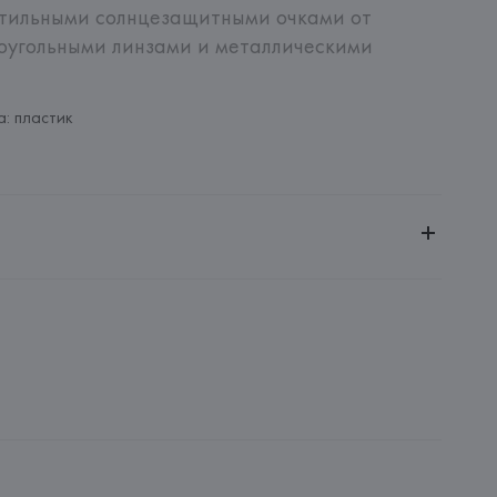
стильными солнцезащитными очками от 
оугольными линзами и металлическими 
: пластик
енной ответственностью "Ясон Трейд"
ей, 5, комн. 506
ROUP SPA
OUP SPA, P. LE CADORNA, 3 - MILANO (MI),
: 
ИТАЛИЯ