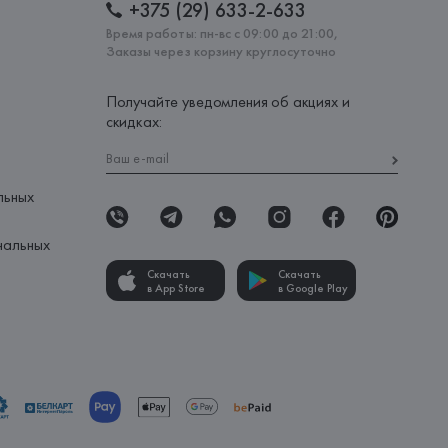
+375 (29) 633-2-633
Время работы: пн-вс с 09:00 до 21:00,
Заказы через корзину круглосуточно
Получайте уведомления об акциях и
скидках:
льных
нальных
Скачать
Скачать
в App Store
в Google Play