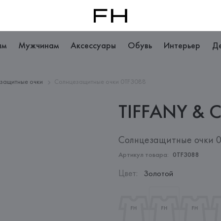
ам
Мужчинам
Аксессуары
Обувь
Интерьер
Д
защитные очки
Солнцезащитные очки 0TF3088
TIFFANY & 
Солнцезащитные очки 
Артикул товара:
0TF3088
Цвет
:
Золотой