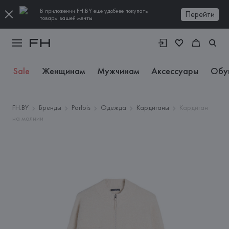
В приложении FH.BY еще удобнее покупать
Перейти
товары вашей мечты
Sale
Женщинам
Мужчинам
Аксессуары
Обу
FH.BY
Бренды
Parfois
Одежда
Кардиганы
Кардиган
на молнии