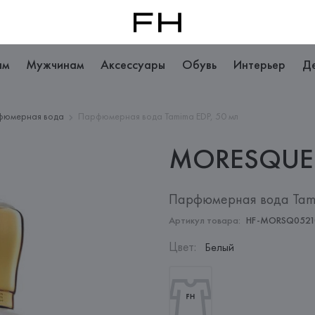
ам
Мужчинам
Аксессуары
Обувь
Интерьер
Д
фюмерная вода
Парфюмерная вода Tamima EDP, 50 мл
MORESQUE
Парфюмерная вода Tami
Артикул товара:
HF-MORSQ0521
Цвет
:
Белый