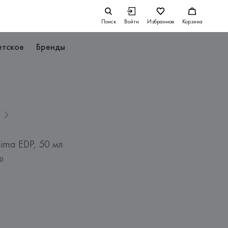
Поиск
Войти
Избранное
Корзина
етское
Бренды
ma EDP, 50 мл
0