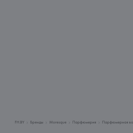
FH.BY
Бренды
Moresque
Парфюмерия
Парфюмерная в