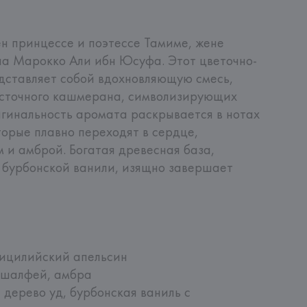
 принцессе и поэтессе Тамиме, жене 
на Марокко Али ибн Юсуфа. Этот цветочно-
ставляет собой вдохновляющую смесь, 
осточного кашмерана, символизирующих 
игинальность аромата раскрывается в нотах 
орые плавно переходят в сердце, 
 и амброй. Богатая древесная база, 
бурбонской ванили, изящно завершает 
сицилийский апельсин

 шалфей, амбра

дерево уд, бурбонская ваниль с 