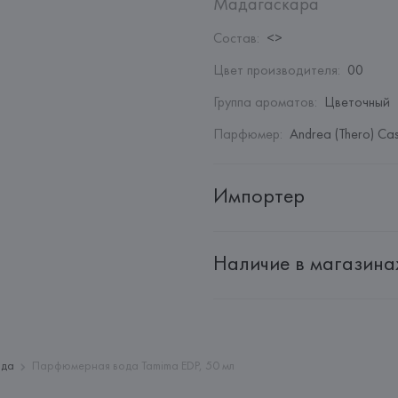
Мадагаскара
Состав
:
<>
Цвет производителя
:
00
Группа ароматов
:
Цветочный
Парфюмер
:
Andrea (Thero) Cas
Импортер
Импортер: 
Общество с дополн
Наличие в магазина
Адрес: 
Республика Беларусь, 2
Производитель: 
HIC BEAUTY S.r
Адрес: 
ИТАЛИЯ, 
HIC BEAUTY S.r
Страна происхождения товара
ода
Парфюмерная вода Tamima EDP, 50 мл