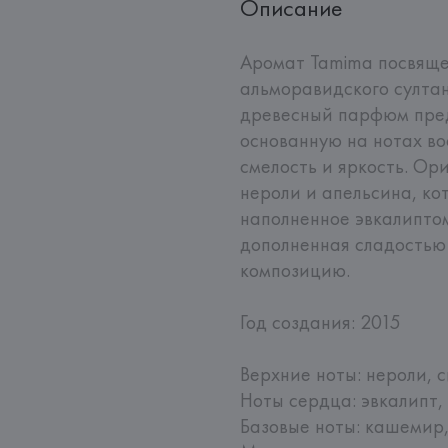
Описание
Аромат Tamima посвящен
альморавидского султа
древесный парфюм пред
основанную на нотах в
смелость и яркость. Ор
нероли и апельсина, кот
наполненное эвкалиптом
дополненная сладостью 
композицию.

Год создания: 2015

Верхние ноты: нероли, 
Ноты сердца: эвкалипт,
Базовые ноты: кашемир, 