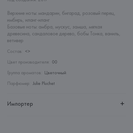
Верхние ноты: мандарин, бигарад, розовый перец, 
имбирь, иланг-иланг

Базовые ноты: амбра, мускус, замша, мягкая 
древесина, сандаловое дерево, бобы Тонка, ваниль, 
ветивер
Состав
:
<>
Цвет производителя
:
00
Группа ароматов
:
Цветочный
Парфюмер
:
Julie Pluchet
Импортер
Импортер: 
Общество с дополнительной ответственностью 
"БелВиринея"