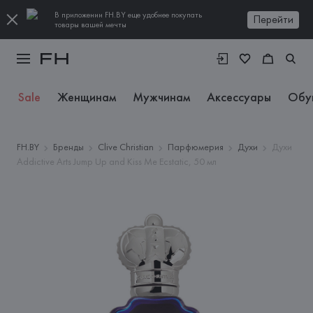
В приложении FH.BY еще удобнее покупать
Перейти
товары вашей мечты
Sale
Женщинам
Мужчинам
Аксессуары
Обу
FH.BY
Бренды
Clive Christian
Парфюмерия
Духи
Духи
Addictive Arts Jump Up and Kiss Me Ecstatic, 50 мл