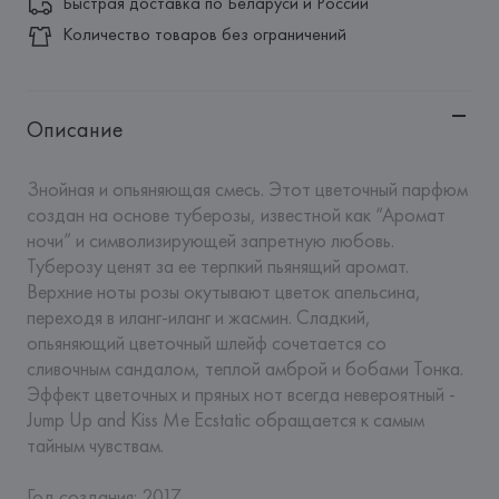
Быстрая доставка по Беларуси и России
Количество товаров без ограничений
Описание
Знойная и опьяняющая смесь. Этот цветочный парфюм 
создан на основе туберозы, известной как “Аромат 
ночи” и символизирующей запретную любовь. 
Туберозу ценят за ее терпкий пьянящий аромат. 
Верхние ноты розы окутывают цветок апельсина, 
переходя в иланг-иланг и жасмин. Сладкий, 
опьяняющий цветочный шлейф сочетается со 
сливочным сандалом, теплой амброй и бобами Тонка. 
Эффект цветочных и пряных нот всегда невероятный - 
Jump Up and Kiss Me Ecstatic обращается к самым 
тайным чувствам.

Год создания: 2017
