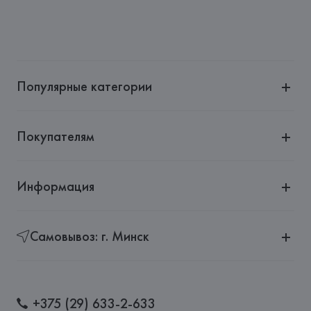
Адрес: 
Республика Беларусь, 220030, г. Минск, ул. 
Немига, 5, пом. 39
Производитель: 
CLIVE CHRISTIAN PERFUME Ltd.
Адрес: 
ВЕЛИКОБРИТАНИЯ, 
CLIVE CHRISTIAN PERFUME 
Ltd.,
Популярные категории
Страна происхождения товара: 
ВЕЛИКОБРИТАНИЯ
Покупателям
Информация
Самовывоз: г. Минск
+375 (29) 633-2-633