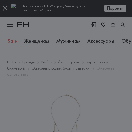
В приложении FH.BY еще удобнее покупать
Перейти
товары вашей мечты
Sale
Женщинам
Мужчинам
Аксессуары
Обу
FH.BY
Бренды
Parfois
Аксессуары
Украшения и
бижутерия
Ожерелья, колье, бусы, подвески
Ожерелье
однотонное