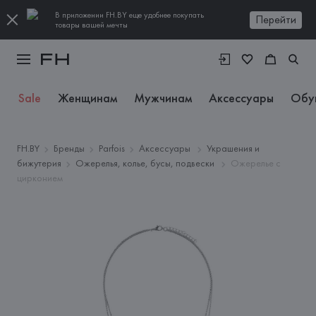
В приложении FH.BY еще удобнее покупать
Перейти
товары вашей мечты
Sale
Женщинам
Мужчинам
Аксессуары
Обу
FH.BY
Бренды
Parfois
Аксессуары
Украшения и
бижутерия
Ожерелья, колье, бусы, подвески
Ожерелье с
цирконием