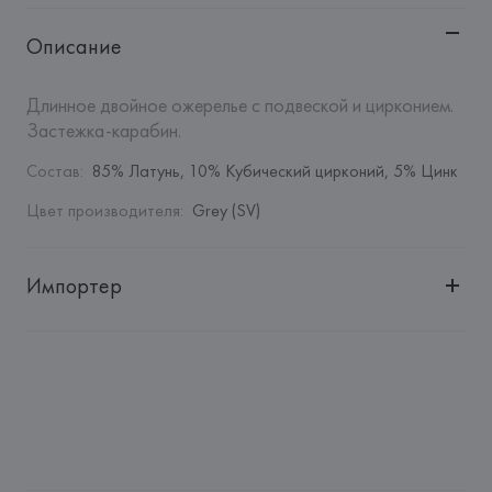
Описание
Длинное двойное ожерелье с подвеской и цирконием. 
Застежка-карабин.
Состав
:
85% Латунь, 10% Кубический цирконий, 5% Цинк
Цвет производителя
:
Grey (SV)
Импортер
Импортер: 
Общество с дополнительной ответственностью 
"БелВиринея"
Адрес: 
Республика Беларусь, 220030, г. Минск, ул. 
Немига, 5, пом. 39
Производитель: 
Barata & Ramilo, S.A.
Адрес: 
ПОРТУГАЛИЯ, 
Barata & Ramilo, S.A., Rua do Sistelo, 