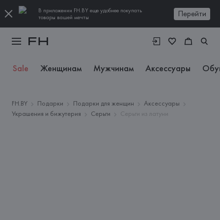
В приложении FH.BY еще удобнее покупать
Перейти
товары вашей мечты
Sale
Женщинам
Мужчинам
Аксессуары
Обу
FH.BY
Подарки
Подарки для женщин
Аксессуары
Украшения и бижутерия
Серьги
Серьги из латуни