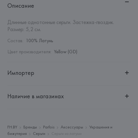
Описание
Длинные однотонные серьги. Застежка-гвоздик.

Размер: 5,2 см.
Состав
:
100% Латунь
Цвет производителя
:
Yellow (GD)
Импортер
Импортер: 
Общество с дополнительной ответственностью 
"БелВиринея"
Наличие в магазинах
Адрес: 
Республика Беларусь, 220030, г. Минск, ул. 
Немига, 5, пом. 39
Производитель: 
Barata & Ramilo, S.A.
Адрес: 
ПОРТУГАЛИЯ, 
Barata & Ramilo, S.A., Rua do Sistelo, 
FH.BY
Бренды
Parfois
Аксессуары
Украшения и
Lugar de Santegãos. 4435-429 Rio Tinto,
бижутерия
Серьги
Серьги из латуни