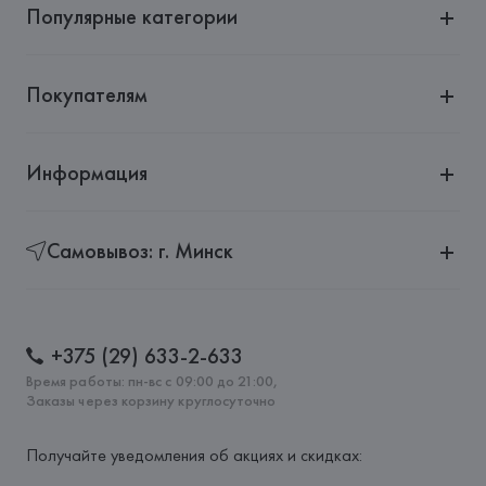
Популярные категории
Страна происхождения товара: 
МЬЯНМА
Покупателям
Информация
Самовывоз: г. Минск
+375 (29) 633-2-633
Время работы: пн-вс с 09:00 до 21:00,
Заказы через корзину круглосуточно
Получайте уведомления об акциях и скидках: