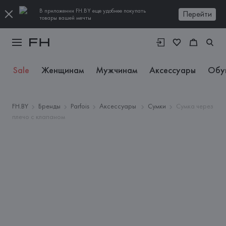
В приложении FH.BY еще удобнее покупать
Перейти
товары вашей мечты
Sale
Женщинам
Мужчинам
Аксессуары
Обу
FH.BY
Бренды
Parfois
Аксессуары
Сумки
Сумка через
плечо с клапаном