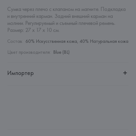
Сумка через плечо с клапаном на магните. Подкладка 
и внутренний карман. Задний внешний карман на 
молнии. Регулируемый и съемный плечевой ремень.

Размер: 27 x 17 x 10 см.
Состав
:
60% Искусственная кожа, 40% Натуральная кожа
Цвет производителя
:
Blue (BL)
Импортер
Импортер: 
Общество с дополнительной ответственностью 
"БелВиринея"
Адрес: 
Республика Беларусь, 220030, г. Минск, ул. 
Немига, 5, пом. 39
Производитель: 
Barata & Ramilo, S.A.
Адрес: 
ПОРТУГАЛИЯ, 
Barata & Ramilo, S.A., Rua do Sistelo, 
Lugar de Santegãos. 4435-429 Rio Tinto,