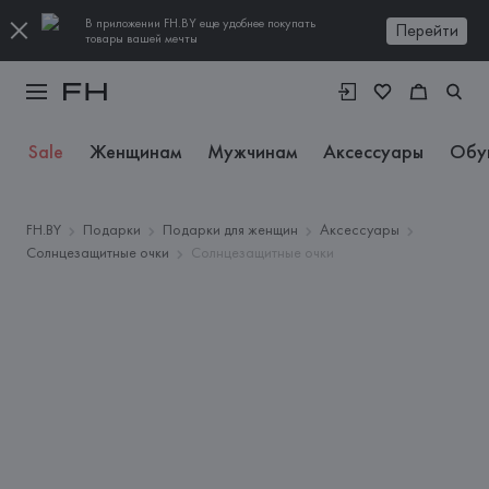
В приложении FH.BY еще удобнее покупать
Перейти
товары вашей мечты
Sale
Женщинам
Мужчинам
Аксессуары
Обу
FH.BY
Подарки
Подарки для женщин
Аксессуары
Солнцезащитные очки
Солнцезащитные очки