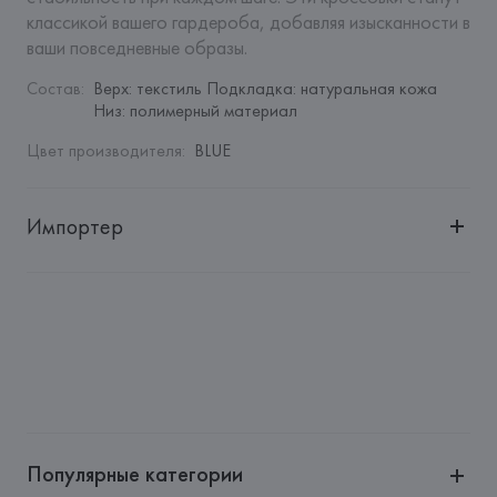
классикой вашего гардероба, добавляя изысканности в 
ваши повседневные образы.
Состав
:
Верх: текстиль Подкладка: натуральная кожа  
Низ: полимерный материал
Цвет производителя
:
BLUE
Импортер
Импортер: 
Общество с дополнительной ответственностью 
"БелВиринея"
Адрес: 
Республика Беларусь, 220030, г. Минск, ул. 
Немига, 5, пом. 39
Производитель: 
Ciro Paone SPA
Адрес: 
ИТАЛИЯ, 
Ciro Paone SPA, 80121 NAPOLI (Italy) - Via 
S. Pasquale a Chiaia, 83,
Популярные категории
Страна происхождения товара: 
ИТАЛИЯ