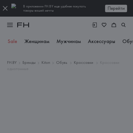
В приложении FH.BY еще удобнее покупать
Перейти
товары вашей мечты
Sale
Женщинам
Мужчинам
Аксессуары
Обу
FH.BY
Бренды
Kiton
Обувь
Кроссовки
Кроссовки
однотонные