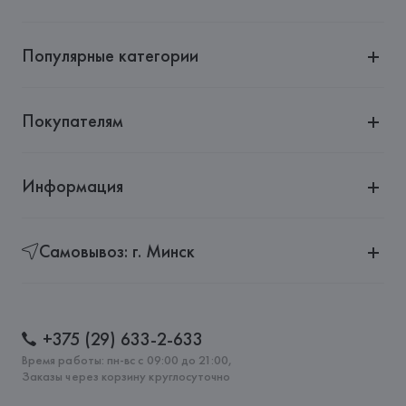
Адрес: 
ИСПАНИЯ, 
EUROFIEL CONFECCION S.A., AVDA 
LLANO CASTELLANO, NUM. 51 28034 MADRID,
Популярные категории
Страна происхождения товара: 
КИТАЙ
Покупателям
Информация
Самовывоз: г. Минск
+375 (29) 633-2-633
Время работы: пн-вс с 09:00 до 21:00,
Заказы через корзину круглосуточно