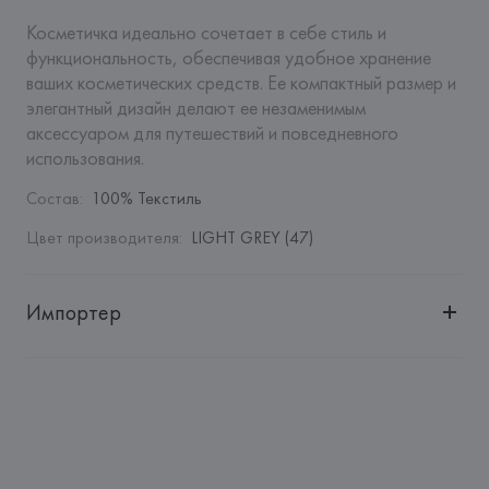
Косметичка идеально сочетает в себе стиль и 
функциональность, обеспечивая удобное хранение 
ваших косметических средств. Ее компактный размер и 
элегантный дизайн делают ее незаменимым 
аксессуаром для путешествий и повседневного 
использования.
Состав
:
100% Текстиль
Цвет производителя
:
LIGHT GREY (47)
Импортер
Импортер: 
Общество с дополнительной ответственностью 
"БелВиринея"
Адрес: 
Республика Беларусь, 220030, г. Минск, ул. 
Немига, 5, пом. 39
Производитель: 
EUROFIEL CONFECCION S.A.