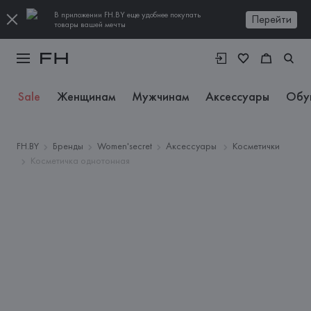
В приложении FH.BY еще удобнее покупать
Перейти
товары вашей мечты
Sale
Женщинам
Мужчинам
Аксессуары
Обу
FH.BY
Бренды
Women'secret
Аксессуары
Косметички
Косметичка однотонная