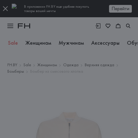
В приложении FH.BY еще удобнее покупать
Перейти
товары вашей мечты
Sale
Женщинам
Мужчинам
Аксессуары
Обу
FH.BY
Sale
Женщинам
Одежда
Верхняя одежда
Бомберы
Бомбер из смесового хлопка