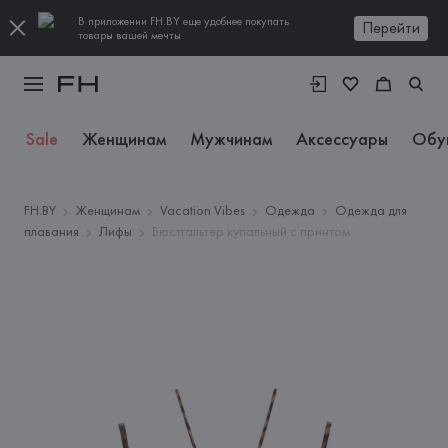
В приложении FH.BY еще удобнее покупать
Перейти
товары вашей мечты
Sale
Женщинам
Мужчинам
Аксессуары
Обу
FH.BY
Женщинам
Vacation Vibes
Одежда
Одежда для
плавания
Лифы
Бюстгальтер купальный с принтом