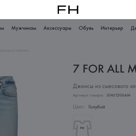
ам
Мужчинам
Аксессуары
Обувь
Интерьер
Д
месового хлопка
7 FOR ALL
M
Джинсы из смесового х
Артикул товара:
JSWJ1200AM
Цвет
:
Голубой