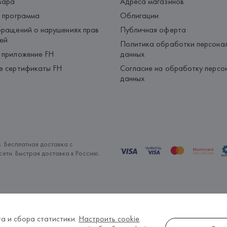
вара
Адреса магазинов
 программа
Облигации
ращений о нарушениях прав
Публичная оферта
ей
Политика обработки персона
 приложение FH
данных
е сертификаты FH
Согласие на обработку персо
данных
. Бесплатная доставка с
ети. Быстрая доставка в Россию.
а и сбора статистики.
Настроить cookie
.