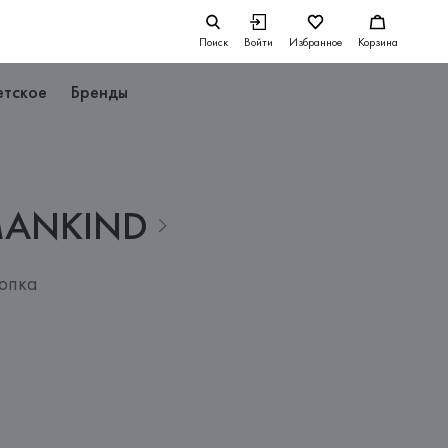
Поиск
Войти
Избранное
Корзина
етское
Бренды
ANKIND
лопка