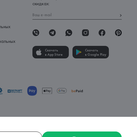
скидках:
льных
нальных
Скачать
Скачать
в App Store
в Google Play