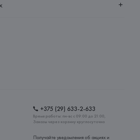
х
20030, г. Минск, ул. Немига, 5, пом. 39
Mankind International SAGL
 all Mankind International SAGL, via Penate 4 6850 
: 
ТУНИС
+375 (29) 633-2-633
Время работы: пн-вс с 09:00 до 21:00,
Заказы через корзину круглосуточно
Получайте уведомления об акциях и