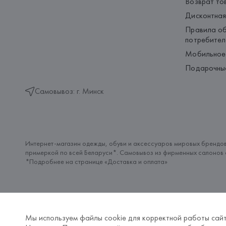
Возврат то
Дисконтная
Правила об
потребител
Мобильное
Подарочны
Самовывоз: г. Минск
Интернет-магазин одежды, обуви и аксессуаров мировых брендов
примеркой по всей Беларуси*. Самовывоз из фирменных салонов с
*Подробнее на странице «
Доставка и оплата
»
Мы используем файлы cookie для корректной работы сайт