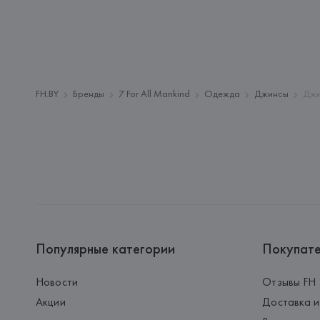
FH.BY
Бренды
7 For All Mankind
Одежда
Джинсы
Джи
Популярные категории
Покупат
Новости
Отзывы FH
Акции
Доставка и