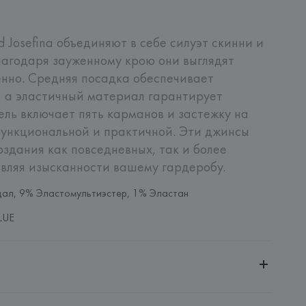
d Josefina объединяют в себе силуэт скинни и 
лагодаря зауженному крою они выглядят 
нно. Средняя посадка обеспечивает 
 а эластичный материал гарантирует 
ль включает пять карманов и застежку на 
функциональной и практичной. Эти джинсы 
здания как повседневных, так и более 
вляя изысканности вашему гардеробу.
ал, 9% Эластомультиэстер, 1% Эластан
LUE
ительной ответственностью "БелВиринея"