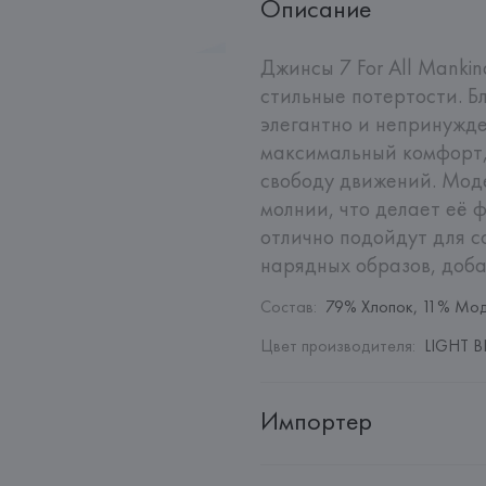
Описание
Джинсы 7 For All Mankin
стильные потертости. Б
элегантно и непринужде
максимальный комфорт,
свободу движений. Моде
молнии, что делает её 
отлично подойдут для со
нарядных образов, доба
Состав
:
79% Хлопок, 11% Мод
Цвет производителя
:
LIGHT B
Импортер
Импортер: 
Общество с дополн