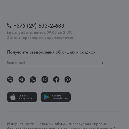
+375 (29) 633-2-633
Время работы: пн-вс с 09:00 до 21:00,
Заказы через корзину круглосуточно
Получайте уведомления об акциях и скидках:
Скачать
Скачать
в App Store
в Google Play
Интернет-магазин одежды, обуви и аксессуаров мировых
брендов. Бесплатная доставка с примеркой по всей Беларуси*.