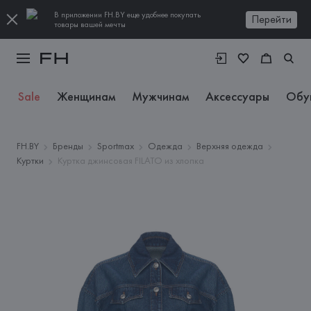
В приложении FH.BY еще удобнее покупать
Перейти
товары вашей мечты
Sale
Женщинам
Мужчинам
Аксессуары
Обу
FH.BY
Бренды
Sportmax
Одежда
Верхняя одежда
Куртки
Куртка джинсовая FILATO из хлопка