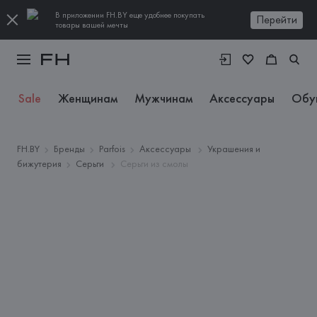
В приложении FH.BY еще удобнее покупать
Перейти
товары вашей мечты
Sale
Женщинам
Мужчинам
Аксессуары
Обу
FH.BY
Бренды
Parfois
Аксессуары
Украшения и
бижутерия
Серьги
Серьги из смолы