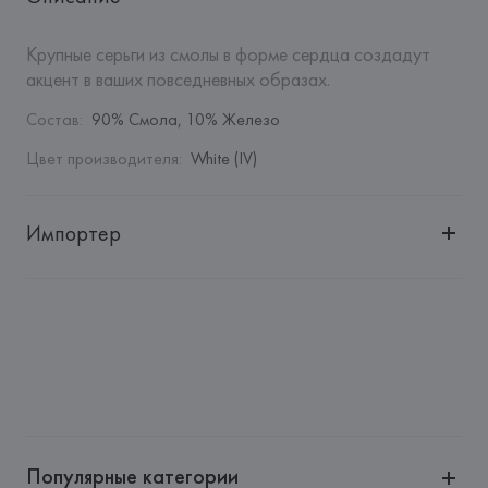
Крупные серьги из смолы в форме сердца создадут 
акцент в ваших повседневных образах.
Состав
:
90% Смола, 10% Железо
Цвет производителя
:
White (IV)
Импортер
Импортер: 
Общество с дополнительной ответственностью 
"БелВиринея"
Адрес: 
Республика Беларусь, 220030, г. Минск, ул. 
Немига, 5, пом. 39
Производитель: 
Barata & Ramilo, S.A.
Адрес: 
ПОРТУГАЛИЯ, 
Barata & Ramilo, S.A., Rua do Sistelo, 
Lugar de Santegãos. 4435-429 Rio Tinto,
Популярные категории
Страна происхождения товара: 
ИНДИЯ