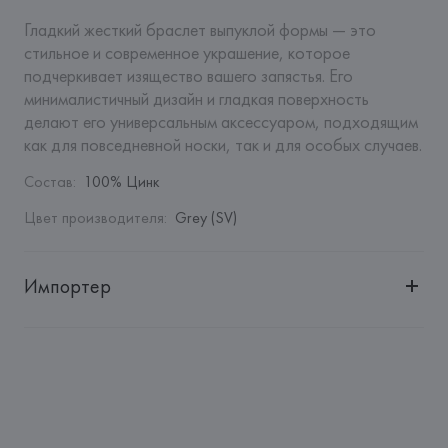
Гладкий жесткий браслет выпуклой формы — это 
стильное и современное украшение, которое 
подчеркивает изящество вашего запястья. Его 
минималистичный дизайн и гладкая поверхность 
делают его универсальным аксессуаром, подходящим 
как для повседневной носки, так и для особых случаев.
Состав
:
100% Цинк
Цвет производителя
:
Grey (SV)
Импортер
Импортер: 
Общество с дополнительной ответственностью 
"БелВиринея"
Адрес: 
Республика Беларусь, 220030, г. Минск, ул. 
Немига, 5, пом. 39
Производитель: 
Barata & Ramilo, S.A.