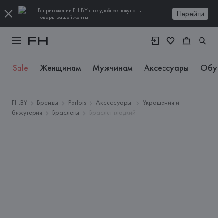
В приложении FH.BY еще удобнее покупать
Перейти
товары вашей мечты
Sale
Женщинам
Мужчинам
Аксессуары
Обу
FH.BY
Бренды
Parfois
Аксессуары
Украшения и
бижутерия
Браслеты
Браслет гладкий