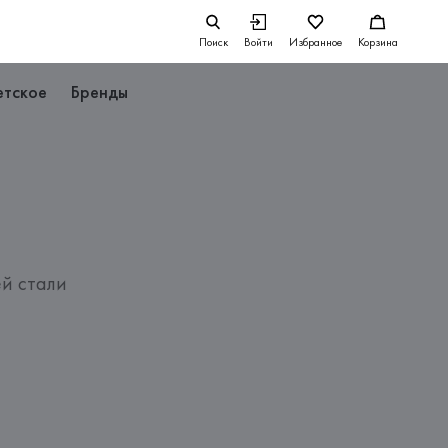
Поиск
Войти
Избранное
Корзина
етское
Бренды
й стали