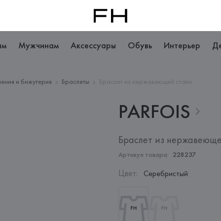
ам
Мужчинам
Аксессуары
Обувь
Интерьер
Д
ения и бижутерия
Браслеты
Браслет из нержавеющей стали
PARFOIS
Браслет из нержавеюще
Артикул товара:
228237
Цвет
:
Серебристый