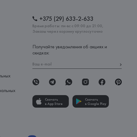
+375 (29) 633-2-633
Время работы: пн-вс с 09:00 до 21:00,
Заказы через корзину круглосуточно
Получайте уведомления об акциях и
скидках:
льных
нальных
Скачать
Скачать
в App Store
в Google Play