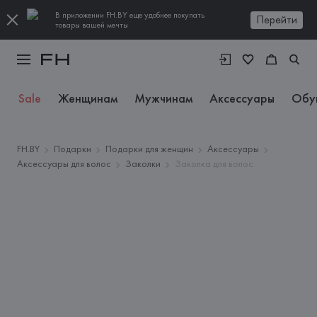
В приложении FH.BY еще удобнее покупать
Перейти
товары вашей мечты
Sale
Женщинам
Мужчинам
Аксессуары
Обу
FH.BY
Подарки
Подарки для женщин
Аксессуары
Аксессуары для волос
Заколки
Заколка для волос