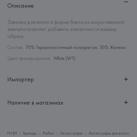
Описание
Заколка для волос в форме банта из искусственного 
жемчуга позволит добавить элегантности вашему 
образу.
Состав
:
70% Термопластичный полиуретан, 30% Железо
Цвет производителя
:
White (WT)
Импортер
Импортер: 
Общество с дополнительной ответственностью 
"БелВиринея"
Наличие в магазинах
Адрес: 
Республика Беларусь, 220030, г. Минск, ул. 
Немига, 5, пом. 39
Производитель: 
Barata & Ramilo, S.A.
Адрес: 
ПОРТУГАЛИЯ, 
Barata & Ramilo, S.A., Rua do Sistelo, 
FH.BY
Бренды
Parfois
Аксессуары
Аксессуары для волос