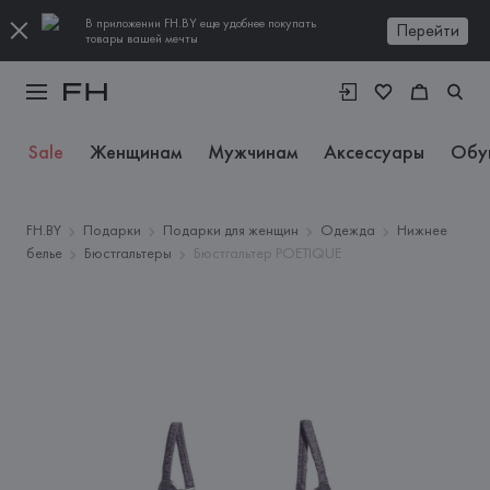
В приложении FH.BY еще удобнее покупать
Перейти
товары вашей мечты
Sale
Женщинам
Мужчинам
Аксессуары
Обу
FH.BY
Подарки
Подарки для женщин
Одежда
Нижнее
белье
Бюстгальтеры
Бюстгальтер POETIQUE