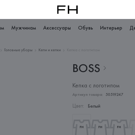
ам
Мужчинам
Аксессуары
Обувь
Интерьер
Д
Головные уборы
Кепи и кепки
Кепка с логотипом
BOSS
Кепка с логотипом
Артикул товара:
50519247
Цвет
:
Белый