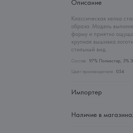
Описание
Классическая кепка ста
образа. Модель выполне
форму и приятно ощущае
крупная вышивка логоти
стильный вид.
Состав
:
97% Полиэстер, 3% 
Цвет производителя
:
054
Импортер
Импортер: 
Общество с ограни
Наличие в магазина
Адрес: 
Республика Беларусь, 2
Производитель: 
HUGO BOSS
Адрес: 
ГЕРМАНИЯ, 
HUGO BOSS 