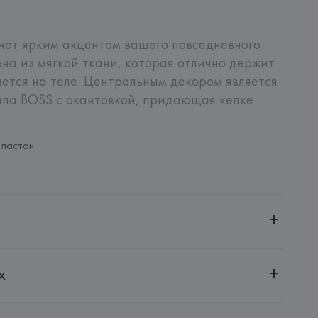
нет ярким акцентом вашего повседневного 
на из мягкой ткани, которая отлично держит 
тся на теле. Центральным декором является 
па BOSS с окантовкой, придающая кепке 
Эластан
ченной ответственностью "Авикойл Интернешнл"
х
20051, г. Минск, ул. Рафиева, д. 64, помещение 2-27
 AG
AG, Dieselstrasse 12, D-72555 Metzingen,