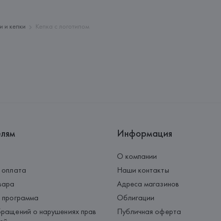
Страна происхождения товара
и и кепки
Кепка с логотипом
елям
Информация
О компании
 оплата
Наши контакты
вара
Адреса магазинов
 программа
Облигации
ращений о нарушениях прав
Публичная оферта