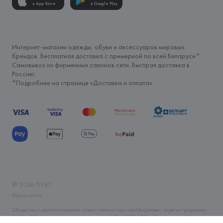
в App Store
в Google Play
Интернет-магазин одежды, обуви и аксессуаров мировых
брендов. Бесплатная доставка с примеркой по всей Беларуси*.
Самовывоз из фирменных салонов сети. Быстрая доставка в
Россию.
*Подробнее на странице «
Доставка и оплата
»
©
2026
FH.BY
Карта сайта
Общество с дополнительной ответственностью «БелВиринея» зарегистрировано
06.04.2006 Минским горисполкомом. УНП 190706320. Юр.адрес: г. Минск, ул.