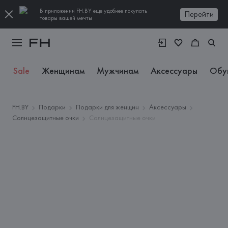
В приложении FH.BY еще удобнее покупать
Перейти
товары вашей мечты
Sale
Женщинам
Мужчинам
Аксессуары
Обу
FH.BY
Подарки
Подарки для женщин
Аксессуары
Солнцезащитные очки
Солнцезащитные очки